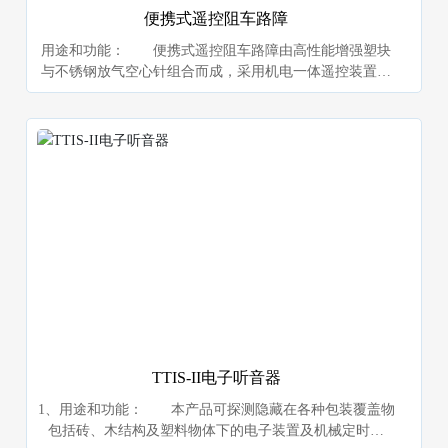
便携式遥控阻车路障
用途和功能： 便携式遥控阻车路障由高性能增强塑块
与不锈钢放气空心针组合而成，采用机电一体遥控装置，
操作简便，安全可靠，可随时设卡，流动布防，不影响正
常道路畅通，是有关执法部门，需要设卡拦截疑犯车辆时
不可缺少的先进装备。
TTIS-II电子听音器
1、用途和功能： 本产品可探测隐藏在各种包装覆盖物
包括砖、木结构及塑料物体下的电子装置及机械定时装