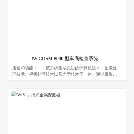
具，唯一有效方法。
JW-CDSM-8000 型车底检查系统
用途和功能： 该系统集成先进的计算机技术、图像处
理技术、视频处理技术以及光学技术于一体。通过采集、
处理、图像合成等步骤来完成车底的扫描，同时通过设置
在前端的摄像机采集车辆正面图像，和车底图像进行关联
存储，方便车辆的识别和检查。