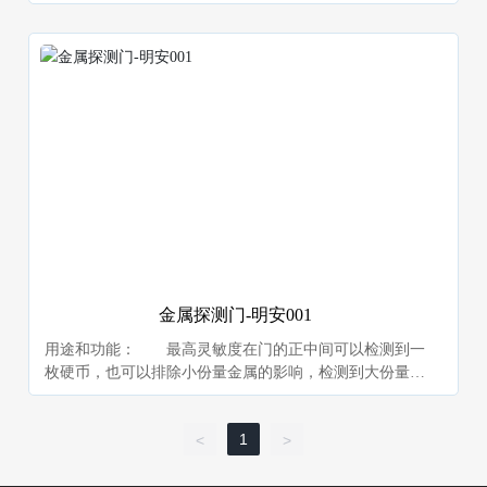
置，电子装置包括电子表、传呼机、对讲机、手机以及各
类遥控装置。还可以作为反侦察的安全技术设备，用来探
测电子窃听装置和隐蔽的录像装置。 2、主要特点：
结构与两侧面板配件功能： 此探测器为手提便携
式，并配备接触式探头，有一副耳机与主机相连。主机为
防震、防溅水设计，并可通过背带背在肩上。
金属探测门-明安001
用途和功能： 最高灵敏度在门的正中间可以检测到一
枚硬币，也可以排除小份量金属的影响，检测到大份量金
属或者管制刀具和枪支。
1
<
>