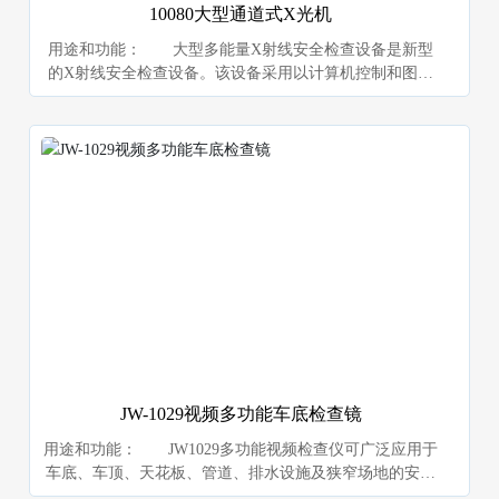
10080大型通道式X光机
用途和功能： 大型多能量X射线安全检查设备是新型
的X射线安全检查设备。该设备采用以计算机控制和图像
处理为核心的最新技术，使得分辨率更高、图像更为清
晰、鲜明，更便于对被检测物品的识别。该设备的通道尺
寸较大，输送带距地面距离较低，便于放置较大物品。
JW-1029视频多功能车底检查镜
用途和功能： JW1029多功能视频检查仪可广泛应用于
车底、车顶、天花板、管道、排水设施及狭窄场地的安全
检查，可疑物的检查。代替人去完成有危险的工作。