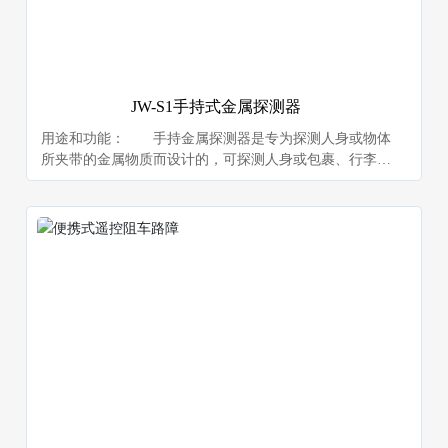
JW-S1手持式金属探测器
用途和功能： 手持金属探测器是专为探测人身或物体
所夹带的金属物质而设计的，可探测人身或包裹、行李、
信件、纺织品等物品内的武器、雷管或其它细小金属。细
柄形状的感应表面使其探测面积大且操作非常简便。 J
W-S1手持金属探测器整体设计轻巧，平衡性好，且质量可
靠。